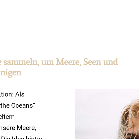
e sammeln, um Meere, Seen und
inigen
ktion: Als
 the Oceans“
eltem
nsere Meere,