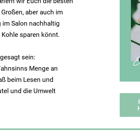
iefern wir Euch die besten
m Großen, aber auch im
g im Salon nachhaltig
g Kohle sparen könnt.
gesagt sein:
 Wahnsinns Menge an
paß beim Lesen und
utel und die Umwelt