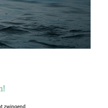
h!
ht zwingend